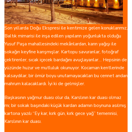
Son yıllarda Doğu Ekspresi ile kentimize gelen konuklarımız,
Baltık mimarisi ile inşa edilen yapıların yoğunlukta olduğu
Yusuf Paşa mahallesindeki mekânlardan, karın yağışı ile
sokağın keyfine karışmışlar. Kartopu savuranlar, fotoğraf
çektirenler, sıcak içecek bardağını avuçlayanlar… Hepsinin de
yüzünde huzur ve mutluluk okunuyor. Kocaman kentlerinde
kalsaydılar, bir ömür boyu unutamayacakları bu cennet andan
mahrum kalacaklardı. İyi ki de gelmişler.
Başkasının yağmur duası olur da, Karslının kar duası olmaz
mı; bir sokak başındaki küçük kardan adamın boynuna asılmış
kartona yazılı “Ey kar, kırk gün, kırk gece yağ” temennisi,
Karslının kar duası.