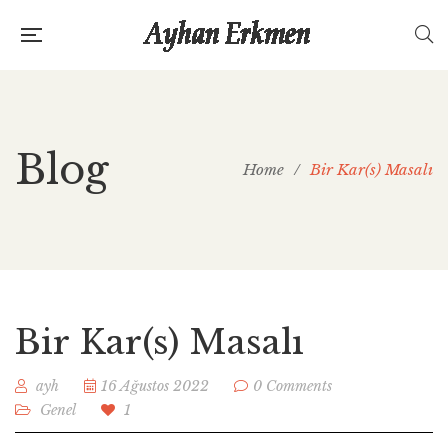
Blog
Home
/
Bir Kar(s) Masalı
Bir Kar(s) Masalı
ayh
16 Ağustos 2022
0 Comments
Genel
1