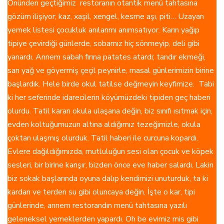
Önünden geçtiğimiz restoranın otantik menü tahtasına
gözüm ilişiyor; kaz, xaşil, xengel, kesme aşı, piti… Uzayan
yemek listesi çocukluk anılarımı anımsatıyor. Karın yağıp
tipiye çevirdiği günlerde, sobamız hiç sönmeyip, deli gibi
yanardı. Annem sabah fırına patates atardı; tandır ekmeği,
sarı yağ ve göyermiş çeçil peynirle, masal günlerimizin birine
başlardık. Hele birde okul tatilse değmeyin keyfimize. Tabi
ki her seferinde idarecilerin köyümüzdeki tipiden geç haberi
olurdu. Tatil kararı okula ulaşana değin, biz sınıfı ısıtmak için,
evden koltuğumuzun altına aldığımız tezeğimizle, okula
çoktan ulaşmış olurduk. Tatil haberi ile curcuna kopardı.
Evlere dağıldığımızda, mutluluğun sesi olan çocuk ve köpek
sesleri, bir birine karışır, bizden önce eve haber salardı. Lakin
biz sokak başlarında oyuna dalıp kendimizi unuturduk, ta ki
kardan ve terden su gibi oluncaya değin. İşte o kar, tipi
günlerinde, annem restorandın menü tahtasına yazılı
geleneksel yemeklerden yapardı. Oh be evimiz mis gibi