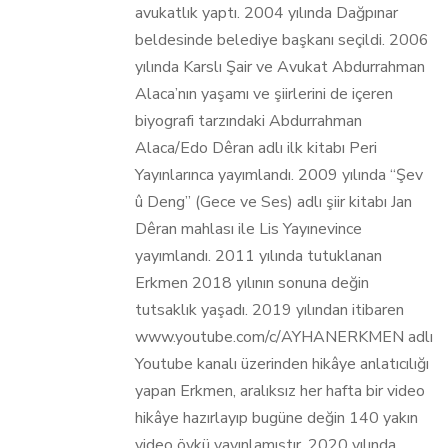
avukatlık yaptı. 2004 yılında Dağpınar
beldesinde belediye başkanı seçildi. 2006
yılında Karslı Şair ve Avukat Abdurrahman
Alaca’nın yaşamı ve şiirlerini de içeren
biyografi tarzındaki Abdurrahman
Alaca/Edo Dêran adlı ilk kitabı Peri
Yayınlarınca yayımlandı. 2009 yılında “Şev
û Deng” (Gece ve Ses) adlı şiir kitabı Jan
Dêran mahlası ile Lis Yayınevince
yayımlandı. 2011 yılında tutuklanan
Erkmen 2018 yılının sonuna değin
tutsaklık yaşadı. 2019 yılından itibaren
www.youtube.com/c/AYHANERKMEN adlı
Youtube kanalı üzerinden hikâye anlatıcılığı
yapan Erkmen, aralıksız her hafta bir video
hikâye hazırlayıp bugüne değin 140 yakın
video öykü yayınlamıştır. 2020 yılında