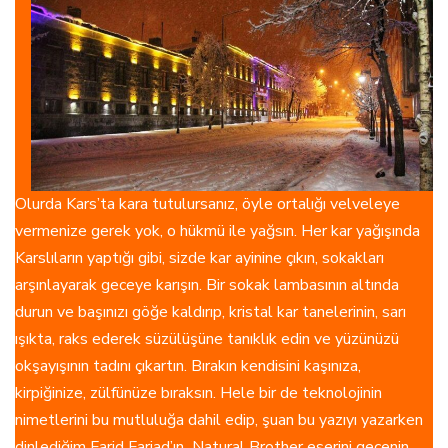
Olurda Kars’ta kara tutulursanız, öyle ortalığı velveleye
vermenize gerek yok, o hükmü ile yağsın. Her kar yağışında
Karslıların yaptığı gibi, sizde kar ayinine çıkın, sokakları
arşınlayarak geceye karışın. Bir sokak lambasının altında
durun ve başınızı göğe kaldırıp, kristal kar tanelerinin, sarı
ışıkta, raks ederek süzülüşüne tanıklık edin ve yüzünüzü
okşayışının tadını çıkartın. Bırakın kendisini kaşınıza,
kirpiğinize, zülfünüze bıraksın. Hele bir de teknolojinin
nimetlerini bu mutluluğa dahil edip, şuan bu yazıyı yazarken
dinlediğim Farid Farjad’ın Natural Brother eserini gecenin