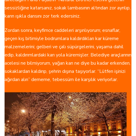
sessizliğine katarsanız, sokak lambasının altından zor ayrılıp,
karın ışıkla dansını zor terk edersiniz.
Zordan sonra, keyfimce caddeleri arşınlıyorum; esnaflar,
geçen kış bitimiyle bodrumlara kaldırdıkları kar küreme
malzemelerini; gelberi ve çalı süpürgelerini, yaşama dahil
edip, kaldırımlardaki karı yola küremişler. Belediye araçlarının
acelesi ne bilmiyorum, yağan karı ne diye bu kadar erkenden,
sokaklardan kaldırıp, şehrin dışına taşıyorlar. “Lütfen işinizi
ağırdan alın” dememe, tebessüm ile karşılık veriyorlar.