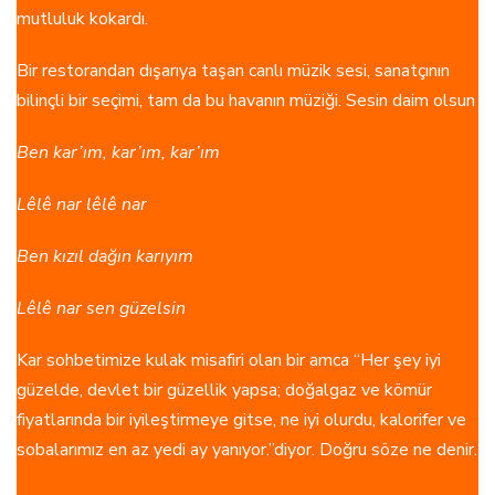
mutluluk kokardı.
Bir restorandan dışarıya taşan canlı müzik sesi, sanatçının
bilinçli bir seçimi, tam da bu havanın müziği. Sesin daim olsun
Ben kar’ım, kar’ım, kar’ım
Lêlê nar lêlê nar
Ben kızıl dağın karıyım
Lêlê nar sen güzelsin
Kar sohbetimize kulak misafiri olan bir amca “Her şey iyi
güzelde, devlet bir güzellik yapsa; doğalgaz ve kömür
fiyatlarında bir iyileştirmeye gitse, ne iyi olurdu, kalorifer ve
sobalarımız en az yedi ay yanıyor.”diyor. Doğru söze ne denir.