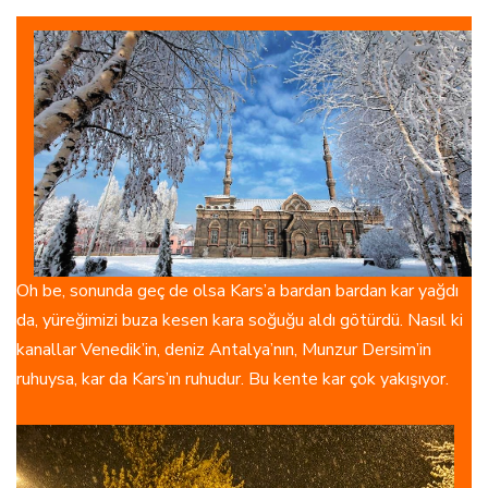
Oh be, sonunda geç de olsa Kars’a bardan bardan kar yağdı
da, yüreğimizi buza kesen kara soğuğu aldı götürdü. Nasıl ki
kanallar Venedik’in, deniz Antalya’nın, Munzur Dersim’in
ruhuysa, kar da Kars’ın ruhudur. Bu kente kar çok yakışıyor.