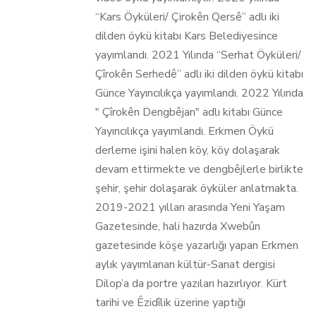
“Kars Öyküleri/ Çirokên Qersê” adlı iki
dilden öykü kitabı Kars Belediyesince
yayımlandı. 2021 Yılında “Serhat Öyküleri/
Çîrokên Serhedê” adlı iki dilden öykü kitabı
Günce Yayıncılıkça yayımlandı. 2022 Yılında
" Çîrokên Dengbêjan" adlı kitabı Günce
Yayıncılıkça yayımlandı. Erkmen Öykü
derleme işini halen köy, köy dolaşarak
devam ettirmekte ve dengbêjlerle birlikte
şehir, şehir dolaşarak öyküler anlatmakta.
2019-2021 yılları arasında Yeni Yaşam
Gazetesinde, hali hazırda Xwebûn
gazetesinde köşe yazarlığı yapan Erkmen
aylık yayımlanan kültür-Sanat dergisi
Dilop’a da portre yazıları hazırlıyor. Kürt
tarihi ve Êzidîlik üzerine yaptığı